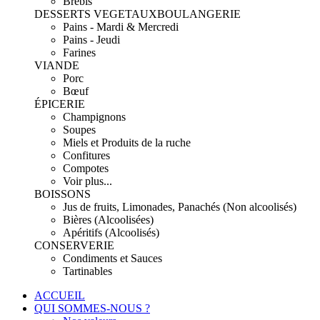
Brebis
DESSERTS VEGETAUX
BOULANGERIE
Pains - Mardi & Mercredi
Pains - Jeudi
Farines
VIANDE
Porc
Bœuf
ÉPICERIE
Champignons
Soupes
Miels et Produits de la ruche
Confitures
Compotes
Voir plus...
BOISSONS
Jus de fruits, Limonades, Panachés (Non alcoolisés)
Bières (Alcoolisées)
Apéritifs (Alcoolisés)
CONSERVERIE
Condiments et Sauces
Tartinables
ACCUEIL
QUI SOMMES-NOUS ?