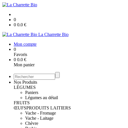
0
0
0.0
€
La Charrette Bio
Mon compte
0
Favoris
0
0.0
€
Mon panier
Nos Produits
LÉGUMES
Paniers
Légumes au détail
FRUITS
ŒUFS
PRODUITS LAITIERS
Vache - Fromage
Vache - Laitage
Chèvre