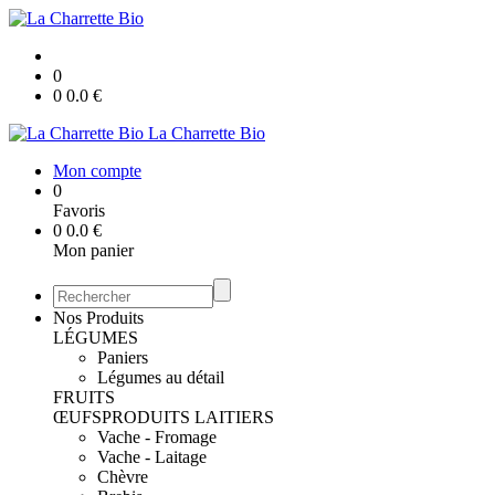
0
0
0.0
€
La Charrette Bio
Mon compte
0
Favoris
0
0.0
€
Mon panier
Nos Produits
LÉGUMES
Paniers
Légumes au détail
FRUITS
ŒUFS
PRODUITS LAITIERS
Vache - Fromage
Vache - Laitage
Chèvre