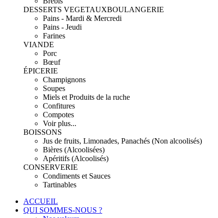
Brebis
DESSERTS VEGETAUX
BOULANGERIE
Pains - Mardi & Mercredi
Pains - Jeudi
Farines
VIANDE
Porc
Bœuf
ÉPICERIE
Champignons
Soupes
Miels et Produits de la ruche
Confitures
Compotes
Voir plus...
BOISSONS
Jus de fruits, Limonades, Panachés (Non alcoolisés)
Bières (Alcoolisées)
Apéritifs (Alcoolisés)
CONSERVERIE
Condiments et Sauces
Tartinables
ACCUEIL
QUI SOMMES-NOUS ?