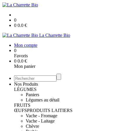
0
0
0.0
€
La Charrette Bio
Mon compte
0
Favoris
0
0.0
€
Mon panier
Nos Produits
LÉGUMES
Paniers
Légumes au détail
FRUITS
ŒUFS
PRODUITS LAITIERS
Vache - Fromage
Vache - Laitage
Chèvre