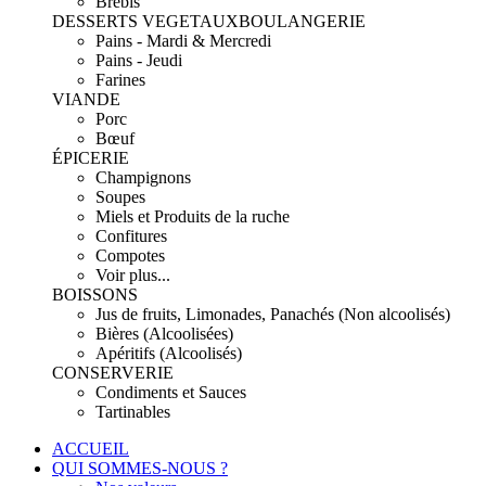
Brebis
DESSERTS VEGETAUX
BOULANGERIE
Pains - Mardi & Mercredi
Pains - Jeudi
Farines
VIANDE
Porc
Bœuf
ÉPICERIE
Champignons
Soupes
Miels et Produits de la ruche
Confitures
Compotes
Voir plus...
BOISSONS
Jus de fruits, Limonades, Panachés (Non alcoolisés)
Bières (Alcoolisées)
Apéritifs (Alcoolisés)
CONSERVERIE
Condiments et Sauces
Tartinables
ACCUEIL
QUI SOMMES-NOUS ?