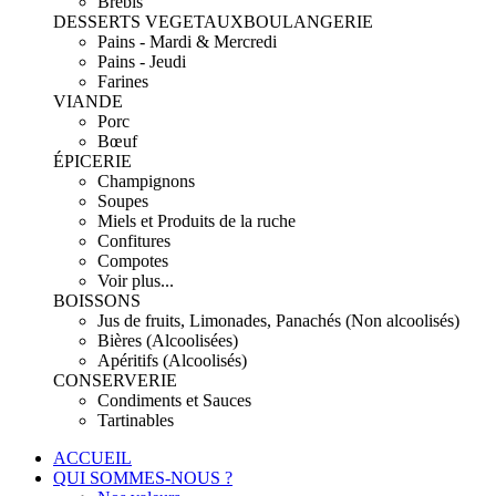
Brebis
DESSERTS VEGETAUX
BOULANGERIE
Pains - Mardi & Mercredi
Pains - Jeudi
Farines
VIANDE
Porc
Bœuf
ÉPICERIE
Champignons
Soupes
Miels et Produits de la ruche
Confitures
Compotes
Voir plus...
BOISSONS
Jus de fruits, Limonades, Panachés (Non alcoolisés)
Bières (Alcoolisées)
Apéritifs (Alcoolisés)
CONSERVERIE
Condiments et Sauces
Tartinables
ACCUEIL
QUI SOMMES-NOUS ?