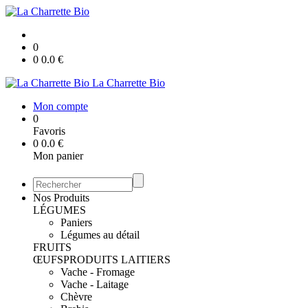
0
0
0.0
€
La Charrette Bio
Mon compte
0
Favoris
0
0.0
€
Mon panier
Nos Produits
LÉGUMES
Paniers
Légumes au détail
FRUITS
ŒUFS
PRODUITS LAITIERS
Vache - Fromage
Vache - Laitage
Chèvre