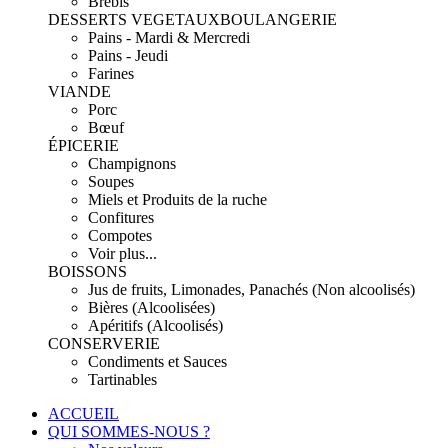
Brebis
DESSERTS VEGETAUX
BOULANGERIE
Pains - Mardi & Mercredi
Pains - Jeudi
Farines
VIANDE
Porc
Bœuf
ÉPICERIE
Champignons
Soupes
Miels et Produits de la ruche
Confitures
Compotes
Voir plus...
BOISSONS
Jus de fruits, Limonades, Panachés (Non alcoolisés)
Bières (Alcoolisées)
Apéritifs (Alcoolisés)
CONSERVERIE
Condiments et Sauces
Tartinables
ACCUEIL
QUI SOMMES-NOUS ?