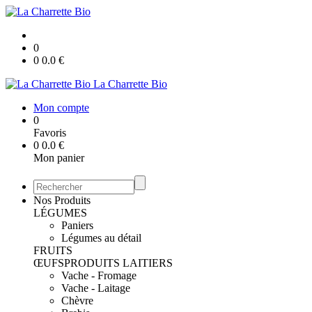
0
0
0.0
€
La Charrette Bio
Mon compte
0
Favoris
0
0.0
€
Mon panier
Nos Produits
LÉGUMES
Paniers
Légumes au détail
FRUITS
ŒUFS
PRODUITS LAITIERS
Vache - Fromage
Vache - Laitage
Chèvre