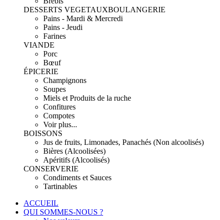
Brebis
DESSERTS VEGETAUX
BOULANGERIE
Pains - Mardi & Mercredi
Pains - Jeudi
Farines
VIANDE
Porc
Bœuf
ÉPICERIE
Champignons
Soupes
Miels et Produits de la ruche
Confitures
Compotes
Voir plus...
BOISSONS
Jus de fruits, Limonades, Panachés (Non alcoolisés)
Bières (Alcoolisées)
Apéritifs (Alcoolisés)
CONSERVERIE
Condiments et Sauces
Tartinables
ACCUEIL
QUI SOMMES-NOUS ?