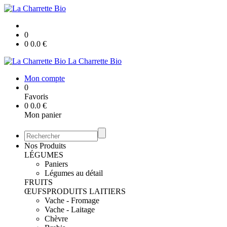
0
0
0.0
€
La Charrette Bio
Mon compte
0
Favoris
0
0.0
€
Mon panier
Nos Produits
LÉGUMES
Paniers
Légumes au détail
FRUITS
ŒUFS
PRODUITS LAITIERS
Vache - Fromage
Vache - Laitage
Chèvre