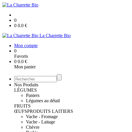
0
0
0.0
€
La Charrette Bio
Mon compte
0
Favoris
0
0.0
€
Mon panier
Nos Produits
LÉGUMES
Paniers
Légumes au détail
FRUITS
ŒUFS
PRODUITS LAITIERS
Vache - Fromage
Vache - Laitage
Chèvre