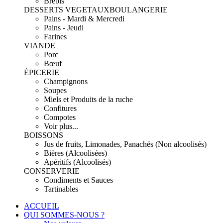
Brebis
DESSERTS VEGETAUX
BOULANGERIE
Pains - Mardi & Mercredi
Pains - Jeudi
Farines
VIANDE
Porc
Bœuf
ÉPICERIE
Champignons
Soupes
Miels et Produits de la ruche
Confitures
Compotes
Voir plus...
BOISSONS
Jus de fruits, Limonades, Panachés (Non alcoolisés)
Bières (Alcoolisées)
Apéritifs (Alcoolisés)
CONSERVERIE
Condiments et Sauces
Tartinables
ACCUEIL
QUI SOMMES-NOUS ?