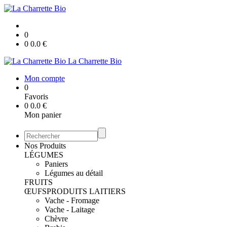
0
0
0.0
€
La Charrette Bio
Mon compte
0
Favoris
0
0.0
€
Mon panier
Nos Produits
LÉGUMES
Paniers
Légumes au détail
FRUITS
ŒUFS
PRODUITS LAITIERS
Vache - Fromage
Vache - Laitage
Chèvre