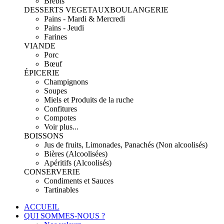
Brebis
DESSERTS VEGETAUX
BOULANGERIE
Pains - Mardi & Mercredi
Pains - Jeudi
Farines
VIANDE
Porc
Bœuf
ÉPICERIE
Champignons
Soupes
Miels et Produits de la ruche
Confitures
Compotes
Voir plus...
BOISSONS
Jus de fruits, Limonades, Panachés (Non alcoolisés)
Bières (Alcoolisées)
Apéritifs (Alcoolisés)
CONSERVERIE
Condiments et Sauces
Tartinables
ACCUEIL
QUI SOMMES-NOUS ?