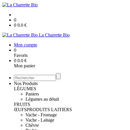
0
0
0.0
€
La Charrette Bio
Mon compte
0
Favoris
0
0.0
€
Mon panier
Nos Produits
LÉGUMES
Paniers
Légumes au détail
FRUITS
ŒUFS
PRODUITS LAITIERS
Vache - Fromage
Vache - Laitage
Chèvre