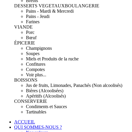
Brebis
DESSERTS VEGETAUX
BOULANGERIE
Pains - Mardi & Mercredi
Pains - Jeudi
Farines
VIANDE
Porc
Bœuf
ÉPICERIE
Champignons
Soupes
Miels et Produits de la ruche
Confitures
Compotes
Voir plus...
BOISSONS
Jus de fruits, Limonades, Panachés (Non alcoolisés)
Bières (Alcoolisées)
Apéritifs (Alcoolisés)
CONSERVERIE
Condiments et Sauces
Tartinables
ACCUEIL
QUI SOMMES-NOUS ?