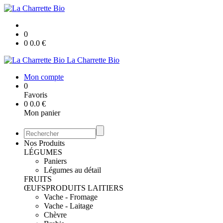
0
0
0.0
€
La Charrette Bio
Mon compte
0
Favoris
0
0.0
€
Mon panier
Nos Produits
LÉGUMES
Paniers
Légumes au détail
FRUITS
ŒUFS
PRODUITS LAITIERS
Vache - Fromage
Vache - Laitage
Chèvre