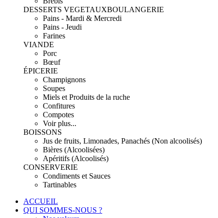
Brebis
DESSERTS VEGETAUX
BOULANGERIE
Pains - Mardi & Mercredi
Pains - Jeudi
Farines
VIANDE
Porc
Bœuf
ÉPICERIE
Champignons
Soupes
Miels et Produits de la ruche
Confitures
Compotes
Voir plus...
BOISSONS
Jus de fruits, Limonades, Panachés (Non alcoolisés)
Bières (Alcoolisées)
Apéritifs (Alcoolisés)
CONSERVERIE
Condiments et Sauces
Tartinables
ACCUEIL
QUI SOMMES-NOUS ?