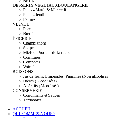
Brebis
DESSERTS VEGETAUX
BOULANGERIE
Pains - Mardi & Mercredi
Pains - Jeudi
Farines
VIANDE
Porc
Bœuf
ÉPICERIE
Champignons
Soupes
Miels et Produits de la ruche
Confitures
Compotes
Voir plus...
BOISSONS
Jus de fruits, Limonades, Panachés (Non alcoolisés)
Bières (Alcoolisées)
Apéritifs (Alcoolisés)
CONSERVERIE
Condiments et Sauces
Tartinables
ACCUEIL
QUI SOMMES-NOUS ?