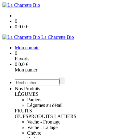
0
0
0.0
€
La Charrette Bio
Mon compte
0
Favoris
0
0.0
€
Mon panier
Nos Produits
LÉGUMES
Paniers
Légumes au détail
FRUITS
ŒUFS
PRODUITS LAITIERS
Vache - Fromage
Vache - Laitage
Chèvre