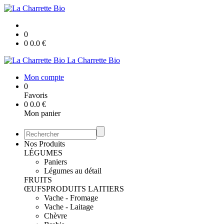
0
0
0.0
€
La Charrette Bio
Mon compte
0
Favoris
0
0.0
€
Mon panier
Nos Produits
LÉGUMES
Paniers
Légumes au détail
FRUITS
ŒUFS
PRODUITS LAITIERS
Vache - Fromage
Vache - Laitage
Chèvre