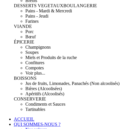
Brebis
DESSERTS VEGETAUX
BOULANGERIE
Pains - Mardi & Mercredi
Pains - Jeudi
Farines
VIANDE
Porc
Bœuf
ÉPICERIE
Champignons
Soupes
Miels et Produits de la ruche
Confitures
Compotes
Voir plus...
BOISSONS
Jus de fruits, Limonades, Panachés (Non alcoolisés)
Bières (Alcoolisées)
Apéritifs (Alcoolisés)
CONSERVERIE
Condiments et Sauces
Tartinables
ACCUEIL
QUI SOMMES-NOUS ?