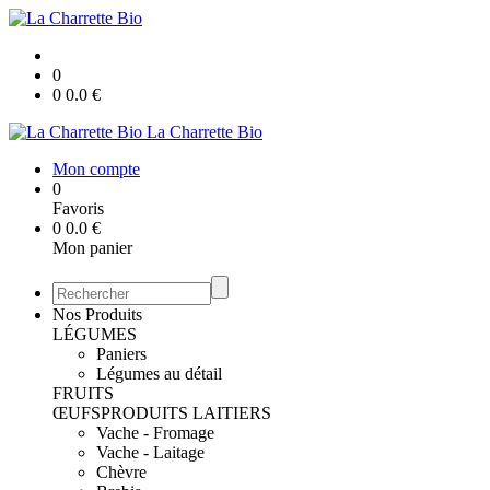
0
0
0.0
€
La Charrette Bio
Mon compte
0
Favoris
0
0.0
€
Mon panier
Nos Produits
LÉGUMES
Paniers
Légumes au détail
FRUITS
ŒUFS
PRODUITS LAITIERS
Vache - Fromage
Vache - Laitage
Chèvre