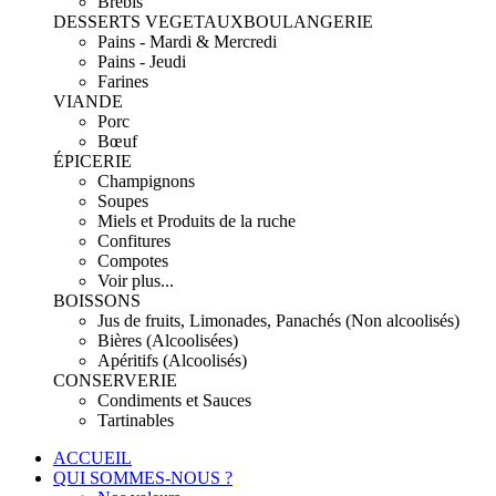
Brebis
DESSERTS VEGETAUX
BOULANGERIE
Pains - Mardi & Mercredi
Pains - Jeudi
Farines
VIANDE
Porc
Bœuf
ÉPICERIE
Champignons
Soupes
Miels et Produits de la ruche
Confitures
Compotes
Voir plus...
BOISSONS
Jus de fruits, Limonades, Panachés (Non alcoolisés)
Bières (Alcoolisées)
Apéritifs (Alcoolisés)
CONSERVERIE
Condiments et Sauces
Tartinables
ACCUEIL
QUI SOMMES-NOUS ?