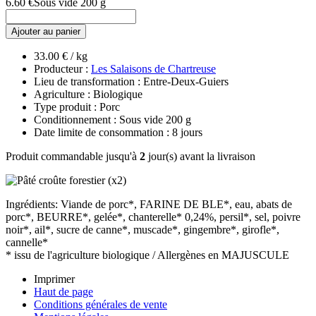
6.60 €
Sous vide 200 g
Ajouter au panier
33.00 € / kg
Producteur :
Les Salaisons de Chartreuse
Lieu de transformation : Entre-Deux-Guiers
Agriculture : Biologique
Type produit : Porc
Conditionnement : Sous vide 200 g
Date limite de consommation : 8 jours
Produit commandable jusqu'à
2
jour(s) avant la livraison
Ingrédients: Viande de porc*, FARINE DE BLE*, eau, abats de
porc*, BEURRE*, gelée*, chanterelle* 0,24%, persil*, sel, poivre
noir*, ail*, sucre de canne*, muscade*, gingembre*, girofle*,
cannelle*
* issu de l'agriculture biologique / Allergènes en MAJUSCULE
Imprimer
Haut de page
Conditions générales de vente