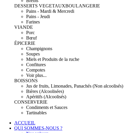
Brebis
DESSERTS VEGETAUX
BOULANGERIE
Pains - Mardi & Mercredi
Pains - Jeudi
Farines
VIANDE
Porc
Bœuf
ÉPICERIE
Champignons
Soupes
Miels et Produits de la ruche
Confitures
Compotes
Voir plus...
BOISSONS
Jus de fruits, Limonades, Panachés (Non alcoolisés)
Bières (Alcoolisées)
Apéritifs (Alcoolisés)
CONSERVERIE
Condiments et Sauces
Tartinables
ACCUEIL
QUI SOMMES-NOUS ?