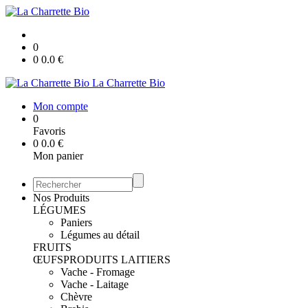
0
0
0.0
€
La Charrette Bio
Mon compte
0
Favoris
0
0.0
€
Mon panier
Nos Produits
LÉGUMES
Paniers
Légumes au détail
FRUITS
ŒUFS
PRODUITS LAITIERS
Vache - Fromage
Vache - Laitage
Chèvre