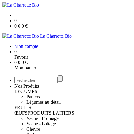
0
0
0.0
€
La Charrette Bio
Mon compte
0
Favoris
0
0.0
€
Mon panier
Nos Produits
LÉGUMES
Paniers
Légumes au détail
FRUITS
ŒUFS
PRODUITS LAITIERS
Vache - Fromage
Vache - Laitage
Chèvre