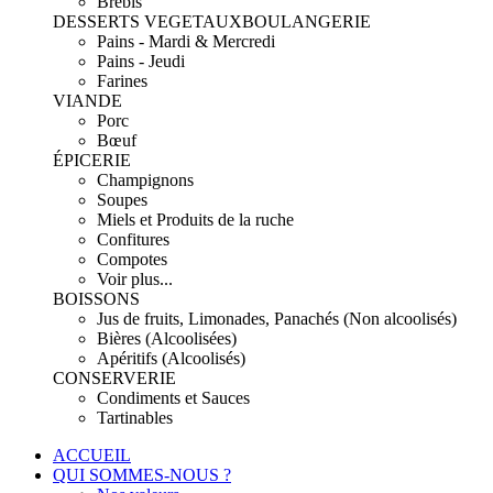
Brebis
DESSERTS VEGETAUX
BOULANGERIE
Pains - Mardi & Mercredi
Pains - Jeudi
Farines
VIANDE
Porc
Bœuf
ÉPICERIE
Champignons
Soupes
Miels et Produits de la ruche
Confitures
Compotes
Voir plus...
BOISSONS
Jus de fruits, Limonades, Panachés (Non alcoolisés)
Bières (Alcoolisées)
Apéritifs (Alcoolisés)
CONSERVERIE
Condiments et Sauces
Tartinables
ACCUEIL
QUI SOMMES-NOUS ?