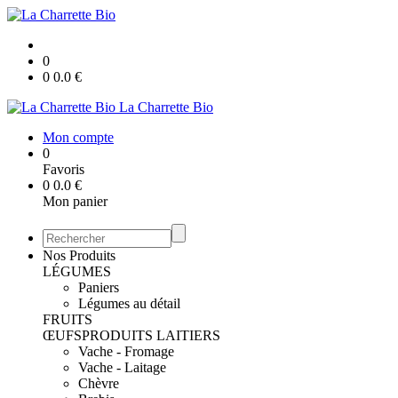
0
0
0.0
€
La Charrette Bio
Mon compte
0
Favoris
0
0.0
€
Mon panier
Nos Produits
LÉGUMES
Paniers
Légumes au détail
FRUITS
ŒUFS
PRODUITS LAITIERS
Vache - Fromage
Vache - Laitage
Chèvre