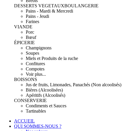
Brebis
DESSERTS VEGETAUX
BOULANGERIE
Pains - Mardi & Mercredi
Pains - Jeudi
Farines
VIANDE
Porc
Bœuf
ÉPICERIE
Champignons
Soupes
Miels et Produits de la ruche
Confitures
Compotes
Voir plus...
BOISSONS
Jus de fruits, Limonades, Panachés (Non alcoolisés)
Bières (Alcoolisées)
Apéritifs (Alcoolisés)
CONSERVERIE
Condiments et Sauces
Tartinables
ACCUEIL
QUI SOMMES-NOUS ?