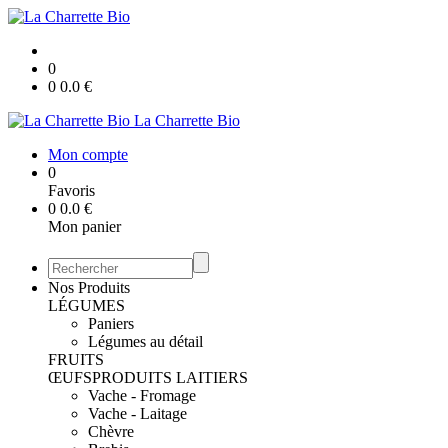
0
0
0.0
€
La Charrette Bio
Mon compte
0
Favoris
0
0.0
€
Mon panier
Nos Produits
LÉGUMES
Paniers
Légumes au détail
FRUITS
ŒUFS
PRODUITS LAITIERS
Vache - Fromage
Vache - Laitage
Chèvre