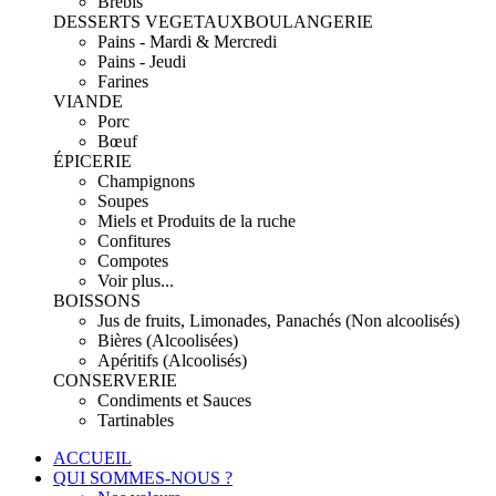
Brebis
DESSERTS VEGETAUX
BOULANGERIE
Pains - Mardi & Mercredi
Pains - Jeudi
Farines
VIANDE
Porc
Bœuf
ÉPICERIE
Champignons
Soupes
Miels et Produits de la ruche
Confitures
Compotes
Voir plus...
BOISSONS
Jus de fruits, Limonades, Panachés (Non alcoolisés)
Bières (Alcoolisées)
Apéritifs (Alcoolisés)
CONSERVERIE
Condiments et Sauces
Tartinables
ACCUEIL
QUI SOMMES-NOUS ?