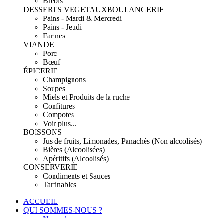
Brebis
DESSERTS VEGETAUX
BOULANGERIE
Pains - Mardi & Mercredi
Pains - Jeudi
Farines
VIANDE
Porc
Bœuf
ÉPICERIE
Champignons
Soupes
Miels et Produits de la ruche
Confitures
Compotes
Voir plus...
BOISSONS
Jus de fruits, Limonades, Panachés (Non alcoolisés)
Bières (Alcoolisées)
Apéritifs (Alcoolisés)
CONSERVERIE
Condiments et Sauces
Tartinables
ACCUEIL
QUI SOMMES-NOUS ?