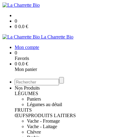
0
0
0.0
€
La Charrette Bio
Mon compte
0
Favoris
0
0.0
€
Mon panier
Nos Produits
LÉGUMES
Paniers
Légumes au détail
FRUITS
ŒUFS
PRODUITS LAITIERS
Vache - Fromage
Vache - Laitage
Chèvre