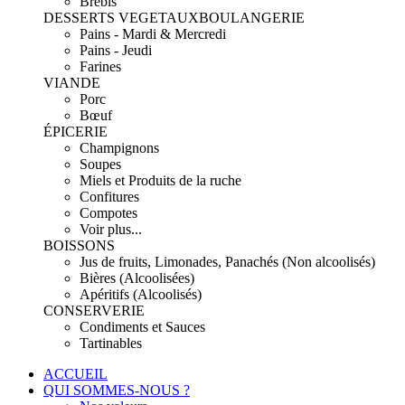
Brebis
DESSERTS VEGETAUX
BOULANGERIE
Pains - Mardi & Mercredi
Pains - Jeudi
Farines
VIANDE
Porc
Bœuf
ÉPICERIE
Champignons
Soupes
Miels et Produits de la ruche
Confitures
Compotes
Voir plus...
BOISSONS
Jus de fruits, Limonades, Panachés (Non alcoolisés)
Bières (Alcoolisées)
Apéritifs (Alcoolisés)
CONSERVERIE
Condiments et Sauces
Tartinables
ACCUEIL
QUI SOMMES-NOUS ?