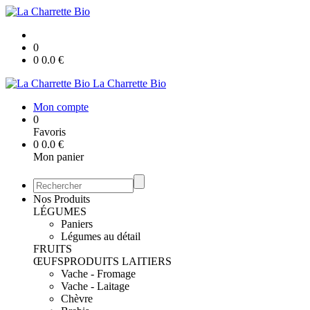
0
0
0.0
€
La Charrette Bio
Mon compte
0
Favoris
0
0.0
€
Mon panier
Nos Produits
LÉGUMES
Paniers
Légumes au détail
FRUITS
ŒUFS
PRODUITS LAITIERS
Vache - Fromage
Vache - Laitage
Chèvre